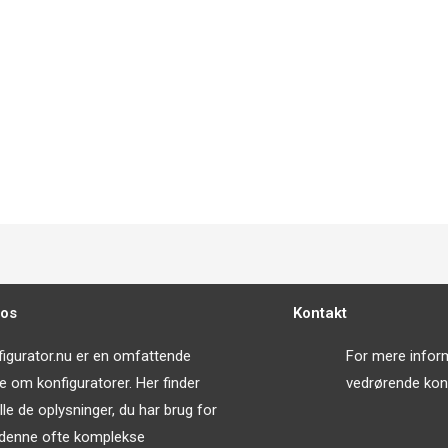
os
Kontakt
igurator.nu er en omfattende
For mere infor
e om konfiguratorer. Her finder
vedrørende konf
lle de oplysninger, du har brug for
denne ofte komplekse