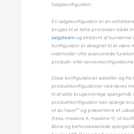
Salgskonfigurator
En salgskonfigurator er en sofistiker
bruges til at lette processen både i
salgsteam
og eksternt af kunderne 
konfigurator er designet til at vær
indeholder ofte avancerede funktio
produkt- eller servicekonfigurationer
Disse konfiguratorer adskiller sig fra 
produktkonfiguratorer ved deres m
til at stille brugervenlige spørgsmål
produktkonfigurator kan spørge bru
vil du have?” og præsentere et udval
(f.eks. maskine X, maskine Y), vil konf
åbne og behovsbaserede spørgsmål