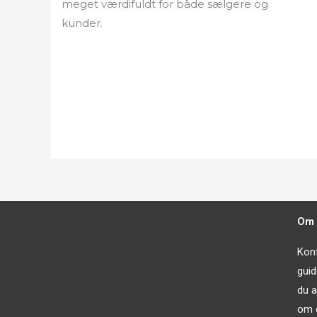
meget værdifuldt for både sælgere og
kunder.
Om 
Konf
guid
du a
om 