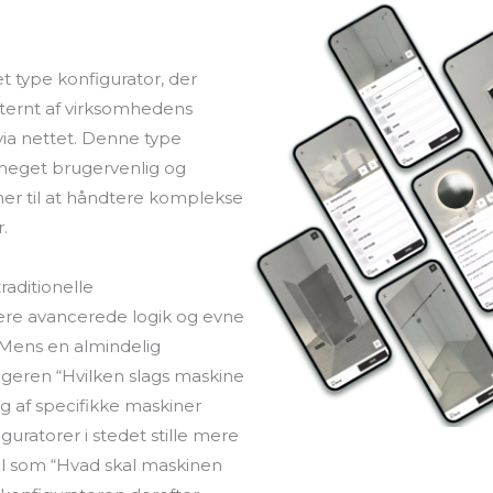
et type konfigurator, der
nternt af virksomhedens
via nettet. Denne type
e meget brugervenlig og
ner til at håndtere komplekse
.
traditionelle
ere avancerede logik og evne
. Mens en almindelig
geren “Hvilken slags maskine
g af specifikke maskiner
iguratorer i stedet stille mere
 som “Hvad skal maskinen