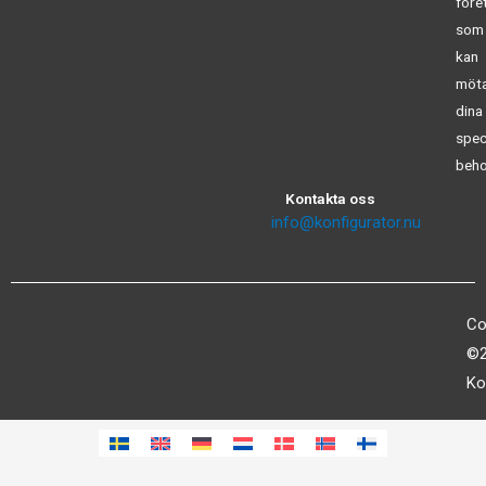
före
som
kan
möt
dina
spec
beho
Kontakta oss
info@konfigurator.nu
Co
©2
Ko