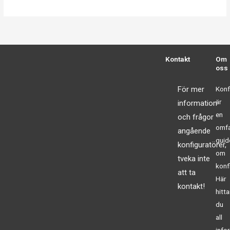
Kontakt
Om
oss
För mer
Konf
är
information
en
och frågor
omfa
angående
guid
konfiguratörer,
om
tveka inte
konf
att ta
Här
kontakt!
hitta
du
all