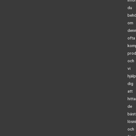
info
du
behö
om
den
ofta
kom
prod
och
vi
hjäl
dig
att
hitta
de
bäst
lösn
och