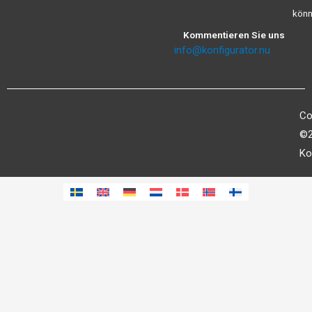
könn
Kommentieren Sie uns
info@konfigurator.nu
Co
©2
Ko