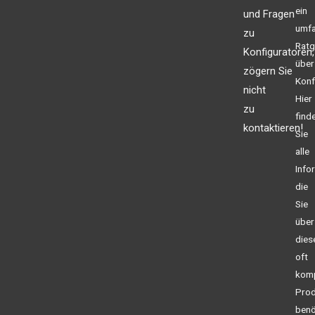
ein
und Fragen
umf
zu
Ratg
Konfiguratoren,
über
zögern Sie
Konf
nicht
Hier
zu
find
kontaktieren!
Sie
alle
Info
die
Sie
über
dies
oft
kom
Prod
benö