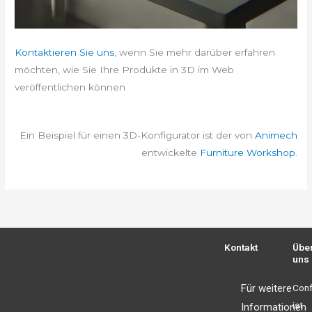
Kontaktieren Sie uns
, wenn Sie mehr darüber erfahren
möchten, wie Sie Ihre Produkte in 3D im Web
veröffentlichen können
Ein Beispiel für einen 3D-Konfigurator ist der von
Animech
entwickelte
Furniture Workshop
.
Kontakt
Übe
uns
Für weitere
Conf
ist
Informationen