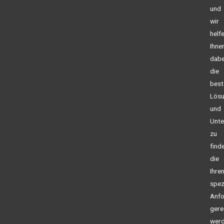
und
wir
helf
Ihne
dabe
die
best
Lös
und
Unt
zu
find
die
Ihre
spez
Anfo
gere
wer