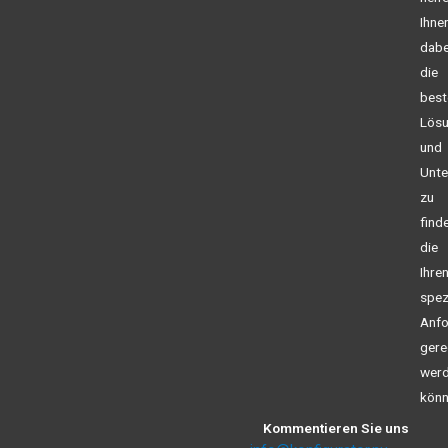
Ihne
dabe
die
best
Lös
und
Unt
zu
find
die
Ihre
spez
Anfo
gere
wer
könn
Kommentieren Sie uns