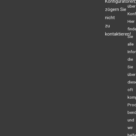
Konfiguratoren,
über
zögern Sie
Konf
nicht
Hier
zu
find
kontaktieren!
Sie
alle
Info
die
Sie
über
dies
oft
kom
Prod
benö
und
wir
helf