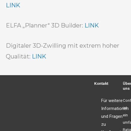
LINK
ELFA „Planner“ 3D Builder:
LINK
Digitaler 3D-Zwilling mit extrem hoher
Qualität:
LINK
Kontakt
Übe
uns
Für weitere
Conf
ist
Informationen
ein
und Fragen
umf
zu
Ratg